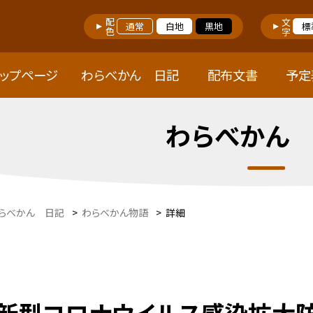
配色
文字
通常
白地
黒地
標
トップページ
わらべかん 日記
配布文書
予定
わらべかん
らべかん 日記
>
わらべかん物語
>
詳細