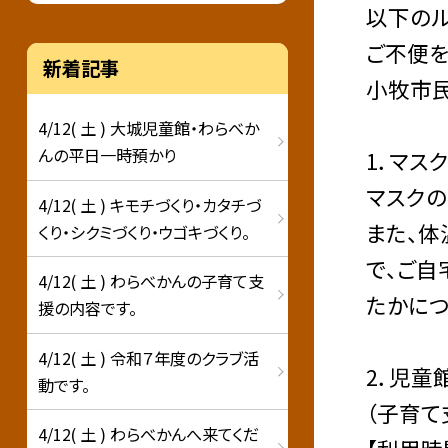
以下のル
ご不便を
新着記事
小牧市民
4/12( 土 ) 大城児童館・わらべか
んの平日一時預かり
1．マス
マスクの
4/12( 土 ) キモチづくり・カタチづ
また、体
くり・シクミづくり・ウゴキづくり。
で、ご自
4/12( 土 ) わらべかんの子育て支
たかにつ
援の内容です。
4/12( 土 ) 令和７年度のクラブ活
2．児童
動です。
（子育て
4/12( 土 ) わらべかんへ来てくだ