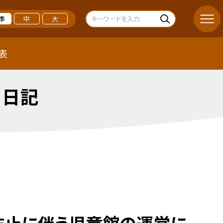
準
中
大
表
 日記