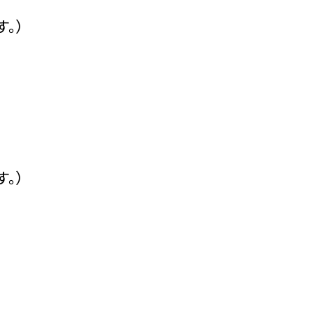
。）
。）