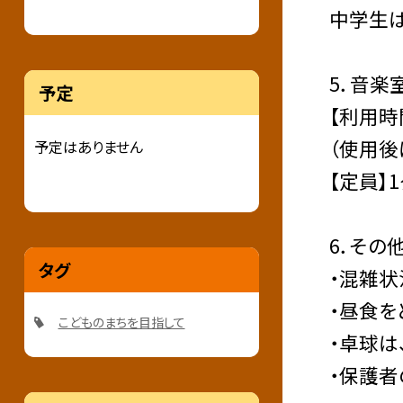
中学生は
5．音楽
予定
【利用時間】
（使用後
予定はありません
【定員】
6．その
タグ
・混雑状
・昼食を
こどものまちを目指して
・卓球は
・保護者