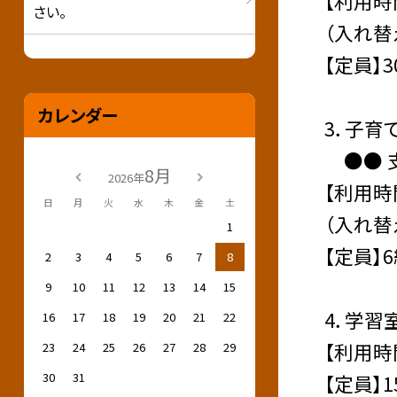
【利用時間】
さい。
（入れ替
【定員】3
カレンダー
3．子育
●● 
8月
2026年
【利用時間】
日
月
火
水
木
金
土
（入れ替
1
【定員】
2
3
4
5
6
7
8
9
10
11
12
13
14
15
4．学習
16
17
18
19
20
21
22
【利用時間
23
24
25
26
27
28
29
30
31
【定員】