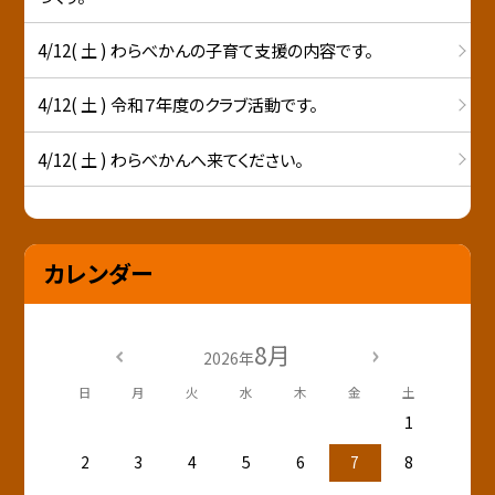
4/12( 土 ) わらべかんの子育て支援の内容です。
4/12( 土 ) 令和７年度のクラブ活動です。
4/12( 土 ) わらべかんへ来てください。
カレンダー
8月
2026年
日
月
火
水
木
金
土
1
2
3
4
5
6
7
8