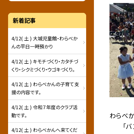
新着記事
4/12( 土 ) 大城児童館・わらべか
んの平日一時預かり
4/12( 土 ) キモチづくり・カタチづ
くり・シクミづくり・ウゴキづくり。
4/12( 土 ) わらべかんの子育て支
援の内容です。
4/12( 土 ) 令和７年度のクラブ活
わらべか
動です。
「バン
4/12( 土 ) わらべかんへ来てくだ