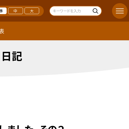
準
中
大
表
 日記