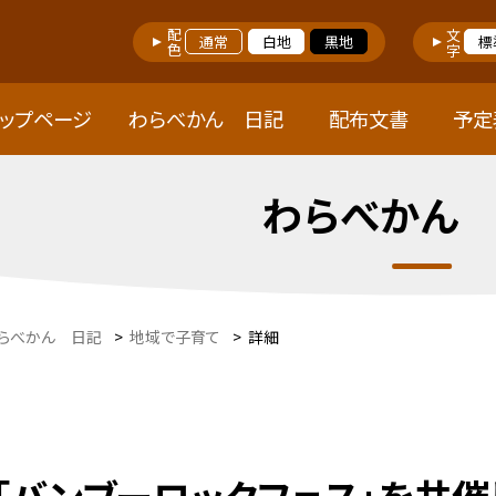
配色
文字
通常
白地
黒地
標
トップページ
わらべかん 日記
配布文書
予定
わらべかん
らべかん 日記
>
地域で子育て
>
詳細